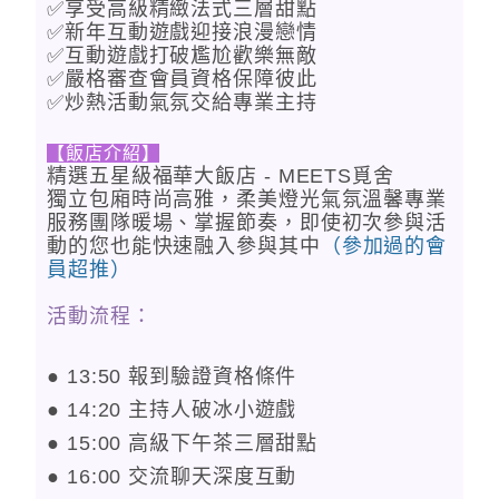
✅享受高級精緻法式三層甜點
✅新年互動遊戲迎接浪漫戀情
✅互動遊戲打破尷尬歡樂無敵
✅嚴格審查會員資格保障彼此
✅炒熱活動氣氛交給專業主持
【飯店介紹】
精選五星級福華大飯店 - MEETS覓舍
獨立包廂時尚高雅，柔美燈光氣氛溫馨專業
服務團隊暖場、掌握節奏，即使初次參與活
動的您也能快速融入參與其中
（參加過的會
員超推）
活動流程
：
● 13:50 報到驗證資格條件
● 14:20 主持人破冰小遊戲
● 15:00 高級下午茶三層甜點
● 16:00 交流聊天深度互動