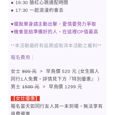
● 16:30 臉紅心跳速配時間
● 17:30 一起浪漫約會去
♥擺脫單身請主動出擊，愛情要努力爭取
♥機會是給準備好的人，在這裡CP值最高
**本活動最終有延期或取消本活動之權利**
報名費用：
女士
800 元
> 早鳥價 520 元 (女生兩人
同行1人免費，詳情見下方『特別優惠』 ）
男士
1500 元
> 早鳥價 1299 元
【女仕優惠】
報名當天如同行友人其一未到場，無法享有
退費優惠