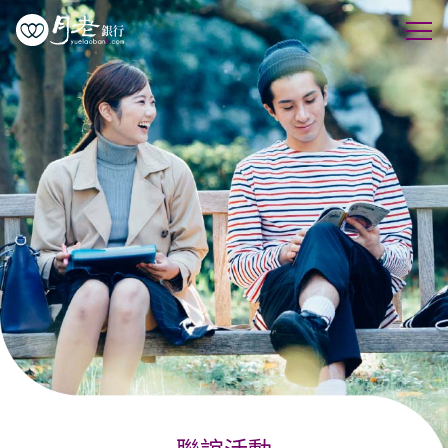
優質會員
行動交友
聯誼活動
幸福案例
最新動態
活動花絮
許願天燈