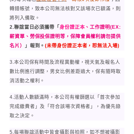
轉錯帳號
，
致本公司無法核對又該場次已額滿，則
將列入備取。
2.
聯誼當日必須攜帶「
身份證正本
、工作證明(EX:
薪資單
、勞保投保證明
等，保障會員權利請勿提供
名片）
」報到。
(
未帶身份證正本者，恕無法入場)
3.
本公司保有時間及流程異動權
，
視
天氣及
報名人
數比例進行調整
，
男女比例差距過大
，
保有隨時取
消活動之權利。
4.活動人數
額滿時，本公司有權篩選
以「首次參加
完成繳費者」及「符合該場次資格者」，為優先錄
取之決定
。
5.
每場聯誼活動中皆會攝影與拍照
，
如不想被攝影