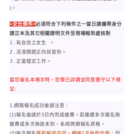
)。
<女仕條件>
必須符合下列條件之一當日請攜帶身分
證正本及其它相關證明文件至現場報到處核對
1.有自信之女生 。
2.活潑開朗正向就是你。
3.正當穩定工作。
當您報名本場次時，您需已詳讀並同意遵守以下規
定:
1.
網路報名成功後請注意：
(1)
報名後請於3日內完成繳費。若連續多次報名無
繳費或多次無故未到，系統將鎖報名資格。
(2)每次報名
匯款
帳號不同
，轉帳1次後即作廢
；因