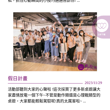
私，抓住心動瞬間的小技巧通通告訴你! ...
假日計畫
2023/11/29
活動部聽到大家的心聲啦 !這次採買了更多新桌遊讓大
家盡情放電一個下午~不管是動作類還是心理戰類型的
桌遊，大家都能輕鬆駕馭呢!真的太厲害啦~ ...