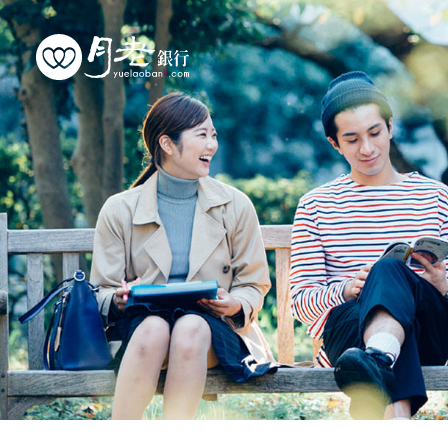
優質會員
行動交友
聯誼活動
幸福案例
最新動態
活動花絮
許願天燈