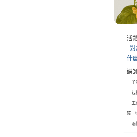
活
對
什
講師
子
包括
工作
葛，
兩性