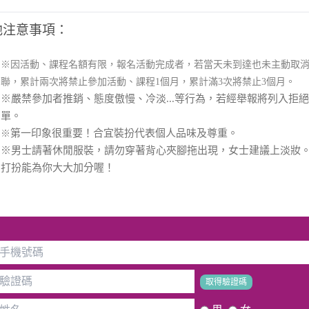
他注意事項：
※因活動、課程名額有限，報名活動完成者，若當天未到達也未主動取
聯，累計兩次將禁止參加活動、課程1個月，累計滿3次將禁止3個月。
※嚴禁參加者推銷、態度傲慢、冷淡...等行為，若經舉報將列入拒
單。
第一印象很重要！合宜裝扮代表個人品味及尊重。
※
※男士請著休閒服裝，請勿穿著背心夾腳拖出現，女士建議上淡妝
打扮能為你大大加分喔！
取得驗證碼