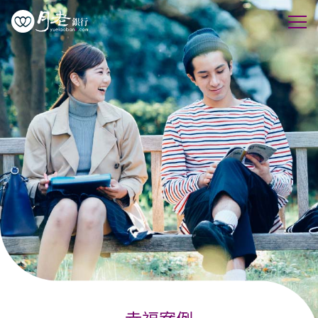
優質會員
行動交友
聯誼活動
幸福案例
最新動態
活動花絮
許願天燈