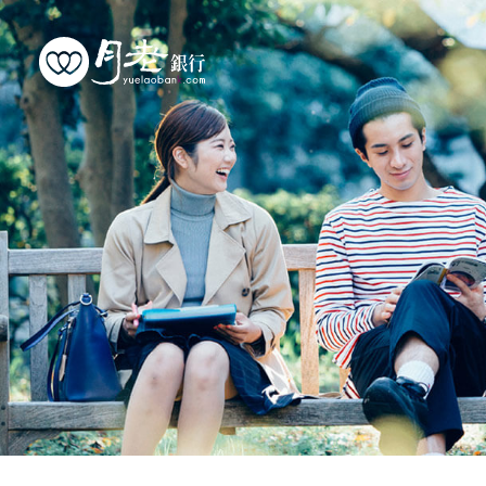
優質會員
行動交友
聯誼活動
幸福案例
最新動態
活動花絮
許願天燈